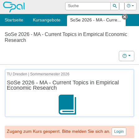
OPAL
Suche
Login
Hilf
Suchen
Startseite
Kursangebote
SoSe 2026 - MA - Curre...
Tab s
SoSe 2026 - MA - Current Topics in Empirical Economic
Research
Hilfe
TU Dresden | Sommersemester 2026
SoSe 2026 - MA - Current Topics in Empirical
Economic Research
Zugang zum Kurs gesperrt. Bitte melden Sie sich an.
Login