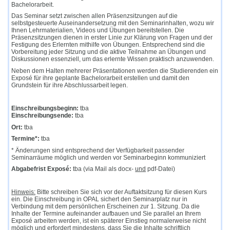
Bachelorarbeit.
Das Seminar setzt zwischen allen Präsenzsitzungen auf die
selbstgesteuerte Auseinandersetzung mit den Seminarinhalten, wozu wir
Ihnen Lehrmaterialien, Videos und Übungen bereitstellen. Die
Präsenzsitzungen dienen in erster Linie zur
Klärung
von Fragen und der
Festigung des Erlernten mithilfe von Übungen. Entsprechend sind die
Vorbereitung jeder Sitzung und die aktive Teilnahme an Übungen und
Diskussionen essenziell, um das erlernte Wissen praktisch anzuwenden.
Neben dem Halten mehrerer Präsentationen werden die Studierenden ein
Exposé für ihre geplante Bachelorarbeit erstellen und damit den
Grundstein für ihre Abschlussarbeit legen.
Einschreibungsbeginn:
tba
Einschreibungsende:
tba
Ort:
tba
Termine*:
tba
* Änderungen sind entsprechend der Verfügbarkeit passender
Seminarräume möglich und werden vor Seminarbeginn kommuniziert
Abgabefrist Exposé:
tba (via Mail als docx-
und
pdf-Datei)
Hinweis:
Bitte schreiben Sie sich vor der Auftaktsitzung für diesen Kurs
ein. Die Einschreibung in OPAL sichert den Seminarplatz nur in
Verbindung mit dem persönlichen Erscheinen zur 1. Sitzung. Da die
Inhalte der Termine aufeinander aufbauen und Sie parallel an Ihrem
Exposé arbeiten werden, ist ein späterer Einstieg normalerweise nicht
möglich und erfordert mindestens, dass Sie die Inhalte schriftlich