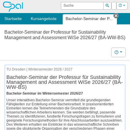
OPAL
Suche
Login
Hilf
Suchen
Startseite
Kursangebote
Bachelor-Seminar der P...
Tab s
Bachelor-Seminar der Professur für Sustainability
Management and Assessment WiSe 2026/27 (BA-WW-BS)
Hilfe
TU Dresden | Wintersemester 2026 / 2027
Bachelor-Seminar der Professur für Sustainability
Management and Assessment WiSe 2026/27 (BA-
WW-BS)
Bachelor-Seminar im Wintersemester 2026/27
Unser interaktives Bachelor-Seminar vermittelt die grundlegenden
Fähigkeiten zur Erstellung einer Bachelorarbeit. In praxisorientierten
Einheiten lernen die Teilnehmenden die Grundsätze des
wissenschaftlichen Arbeitens kennen. Sie werden befähigt, passende
Themen zu identifizieren, fundierte Forschungsfragen zu formulieren und
geeignete Forschungsmethoden für ihre Abschlussarbeiten auszuwählen.
Des Weiteren erhalten sie Einblicke in das wissenschaftliche Schreiben
sowie die strukturierte Organisation der verschiedenen Phasen einer