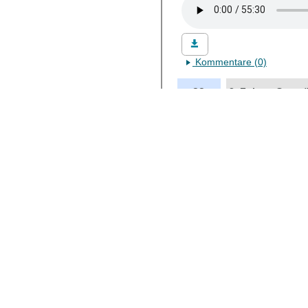
Datei herunterladen
Kommentare (0)
23
2. Folge - Gespr
JUN 2021
Von
Saskia Mackrodt
In dieser Folge sitzt Saskia
Anekdoten aus dem Arbeitsleb
Datei herunterladen
Kommentare (0)
23
1. Folge - Gespr
JUN 2021
Von
Saskia Mackrodt
Woohoo, Premiere! In dieser