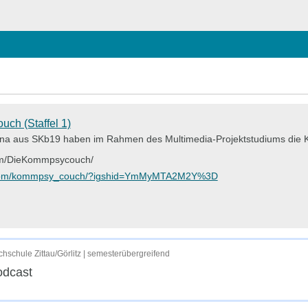
hließen
ch (Staffel 1)
ena aus SKb19 haben im Rahmen des Multimedia-Projektstudiums die
om/DieKommpsycouch/
m.com/kommpsy_couch/?igshid=YmMyMTA2M2Y%3D
hschule Zittau/Görlitz | semesterübergreifend
odcast