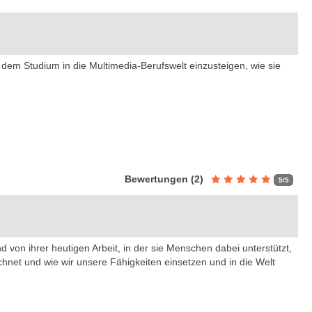
h dem Studium in die Multimedia-Berufswelt einzusteigen, wie sie
Bewertungen (2)
5/5
1 Sterne - Nicht gut!
2 Sterne - Mäßig
3 Sterne - Gut
4 Sterne - Se
5 Sterne 
 von ihrer heutigen Arbeit, in der sie Menschen dabei unterstützt,
hnet und wie wir unsere Fähigkeiten einsetzen und in die Welt