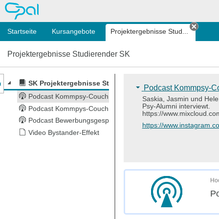
OPAL
Startseite
Kursangebote
Projektergebnisse Stud...
Tab sc
Projektergebnisse Studierender SK
nzeige des Kursmenüs
SK Projektergebnisse Studierender
Podcast Kommpsy-Cou
Podcast Kommpsy-Couch (Staffel 1)
Saskia, Jasmin und Hel
Psy-Alumni interviewt.
Podcast Kommpys-Couch (Staffel2)
https://www.mixcloud.c
Podcast Bewerbungsgespräch
https://www.instagra
Video Bystander-Effekt
Hoc
P