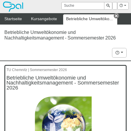
OPAL
Suche
Login
Hilf
Suchen
Startseite
Kursangebote
Betriebliche Umweltöko...
Tab s
Betriebliche Umweltökonomie und
Nachhaltigkeitsmanagement - Sommersemester 2026
Hilfe
TU Chemnitz | Sommersemester 2026
Betriebliche Umweltökonomie und
Nachhaltigkeitsmanagement - Sommersemester
2026