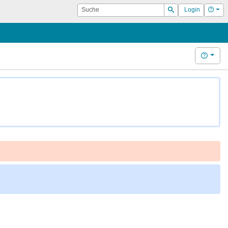
Suche
Hilf
Login
Suchen
Hilfe