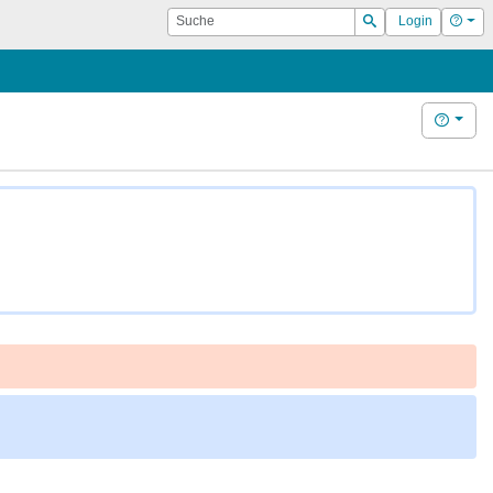
Suche
Hilf
Login
Suchen
Hilfe