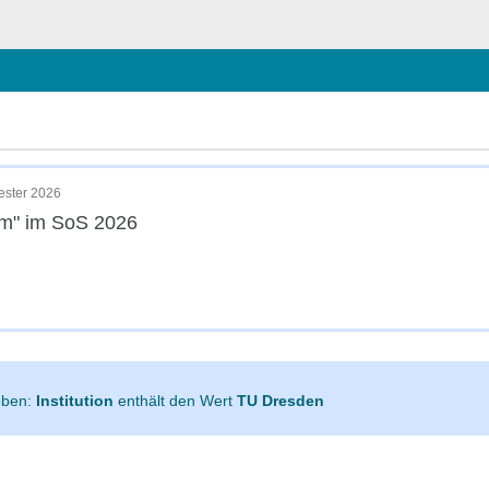
hließen
ester 2026
um" im SoS 2026
geben:
Institution
enthält den Wert
TU Dresden