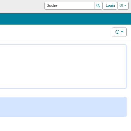
Suche
Hilf
Login
Suchen
Hilfe