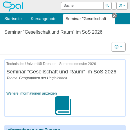
OPAL
Suche
Login
Hilf
Suchen
Startseite
Kursangebote
Seminar "Gesellschaft ...
Tab sc
Seminar "Gesellschaft und Raum" im SoS 2026
Hilfe
Technische Universität Dresden | Sommersemester 2026
Seminar "Gesellschaft und Raum" im SoS 2026
Thema: Geographien der Ungleichheit
Weitere Informationen anzeigen
Informationen zum Zugang