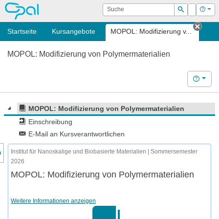
OPAL
Suche
Login
Hilf
Suchen
Startseite
Kursangebote
MOPOL: Modifizierung v...
Tab s
MOPOL: Modifizierung von Polymermaterialien
Hilfe
MOPOL: Modifizierung von Polymermaterialien
Einschreibung
E-Mail an Kursverantwortlichen
nzeige des Kursmenüs
Institut für Nanoskalige und Biobasierte Materialien | Sommersemester
2026
MOPOL: Modifizierung von Polymermaterialien
Weitere Informationen anzeigen