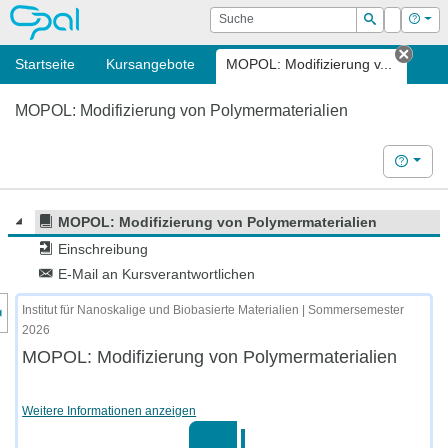
OPAL
Suche
Login
Hilf
Suchen
Startseite
Kursangebote
MOPOL: Modifizierung v...
Tab s
MOPOL: Modifizierung von Polymermaterialien
Hilfe
MOPOL: Modifizierung von Polymermaterialien
Einschreibung
E-Mail an Kursverantwortlichen
nzeige des Kursmenüs
Institut für Nanoskalige und Biobasierte Materialien | Sommersemester
2026
MOPOL: Modifizierung von Polymermaterialien
Weitere Informationen anzeigen