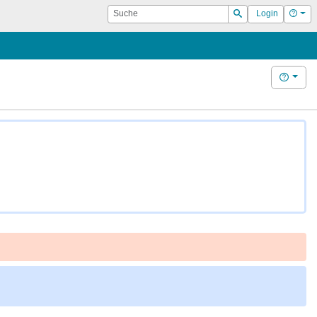
Suche
Hilf
Login
Suchen
Hilfe