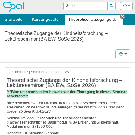
OPAL
Suche
Login
Hilf
Suchen
Startseite
Kursangebote
Theoretische Zugänge d...
Tab s
Theoretische Zugänge der Kindheitsforschung –
Lektüreseminar (BA EW, SoSe 2026)
Hilfe
TU Chemnitz | Sommersemester 2026
Theoretische Zugänge der Kindheitsforschung –
Lektüreseminar (BA EW, SoSe 2026)
***Bitte untenstehenden Hinweis vor der Eintragung in dieses Seminar
beachten!***
Bitte beachten Sie: Ich bin vom 30.03.-02.04.2026 nicht über E-Mail
erreichbar. Ich beantworte Ihre Anfragen gerne bis zum 27.03. und dann
wieder ab dem 07.04.2026.
Seminar im Modul
"Theorien und Theoriegeschichte"
(Fachwissenschaftliches Basismodul im BA Erziehungswissenschaft,
Modulnummer: 271600-006)
Dozentin: Dr. Susanne Siebholz