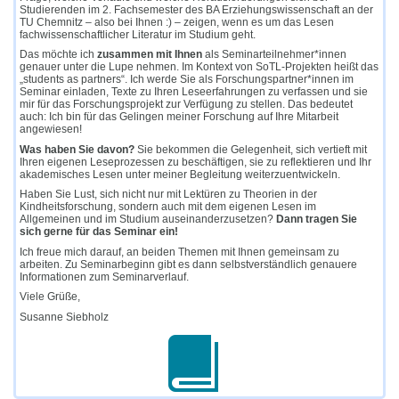
Studierenden im 2. Fachsemester des BA Erziehungswissenschaft an der
TU Chemnitz – also bei Ihnen :) – zeigen, wenn es um das Lesen
fachwissenschaftlicher Literatur im Studium geht.
Das möchte ich
zusammen mit Ihnen
als Seminarteilnehmer*innen
genauer unter die Lupe nehmen. Im Kontext von SoTL-Projekten heißt das
„students as partners“. Ich werde Sie als Forschungspartner*innen im
Seminar einladen, Texte zu Ihren Leseerfahrungen zu verfassen und sie
mir für das Forschungsprojekt zur Verfügung zu stellen. Das bedeutet
auch: Ich bin für das Gelingen meiner Forschung auf Ihre Mitarbeit
angewiesen!
Was haben Sie davon?
Sie bekommen die Gelegenheit, sich vertieft mit
Ihren eigenen Leseprozessen zu beschäftigen, sie zu reflektieren und Ihr
akademisches Lesen unter meiner Begleitung weiterzuentwickeln.
Haben Sie Lust, sich nicht nur mit Lektüren zu Theorien in der
Kindheitsforschung, sondern auch mit dem eigenen Lesen im
Allgemeinen und im Studium auseinanderzusetzen?
Dann tragen Sie
sich gerne für das Seminar ein!
Ich freue mich darauf, an beiden Themen mit Ihnen gemeinsam zu
arbeiten. Zu Seminarbeginn gibt es dann selbstverständlich genauere
Informationen zum Seminarverlauf.
Viele Grüße,
Susanne Siebholz