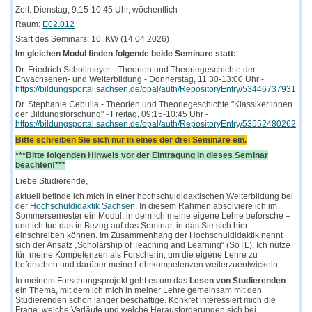
Zeit: Dienstag, 9:15-10:45 Uhr, wöchentlich
Raum:
E02.012
Start des Seminars: 16. KW (14.04.2026)
Im gleichen Modul finden folgende beide Seminare statt:
Dr. Friedrich Schollmeyer - Theorien und Theoriegeschichte der
Erwachsenen- und Weiterbildung - Donnerstag, 11:30-13:00 Uhr -
https://bildungsportal.sachsen.de/opal/auth/RepositoryEntry/53446737931
Dr. Stephanie Cebulla - Theorien und Theoriegeschichte "Klassiker:innen
der Bildungsforschung" - Freitag, 09:15-10:45 Uhr -
https://bildungsportal.sachsen.de/opal/auth/RepositoryEntry/53552480262
Bitte schreiben Sie sich nur in eines der drei Seminare ein.
***Bitte folgenden Hinweis vor der Eintragung in dieses Seminar
beachten!***
Liebe Studierende,
aktuell befinde ich mich in einer hochschuldidaktischen Weiterbildung bei
der
Hochschuldidaktik Sachsen
. In diesem Rahmen absolviere ich im
Sommersemester ein Modul, in dem ich meine eigene Lehre beforsche –
und ich tue das in Bezug auf das Seminar, in das Sie sich hier
einschreiben können. Im Zusammenhang der Hochschuldidaktik nennt
sich der Ansatz „Scholarship of Teaching and Learning“ (SoTL). Ich nutze
für
meine Kompetenzen als Forscherin, um die eigene Lehre zu
beforschen und darüber meine Lehrkompetenzen weiterzuentwickeln.
In meinem Forschungsprojekt geht es um das
Lesen von Studierenden
–
ein Thema, mit dem ich mich in meiner Lehre gemeinsam mit den
Studierenden schon länger beschäftige. Konkret interessiert mich die
Frage, welche Verläufe und welche Herausforderungen sich bei