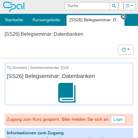
OPAL
Suche
Login
Hilf
Suchen
Startseite
Kursangebote
[SS26] Belegseminar: D...
Tab s
[SS26] Belegseminar: Datenbanken
Hilfe
TU Dresden | Sommersemester 2026
[SS26] Belegseminar: Datenbanken
Zugang zum Kurs gesperrt. Bitte melden Sie sich an.
Login
Informationen zum Zugang