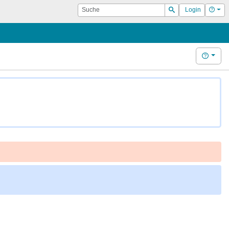
Suche
Hilf
Login
Suchen
Hilfe