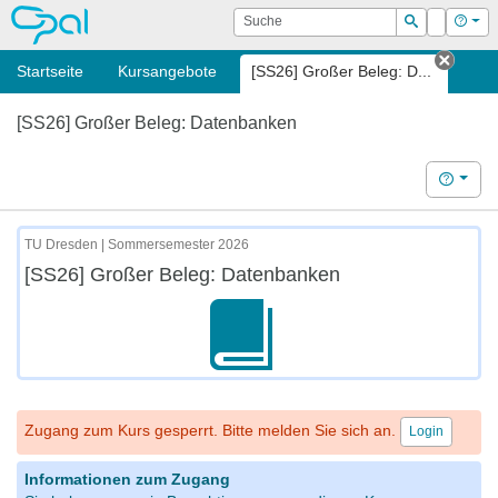
OPAL
Suche
Login
Hilf
Suchen
Startseite
Kursangebote
[SS26] Großer Beleg: D...
Tab s
[SS26] Großer Beleg: Datenbanken
Hilfe
TU Dresden | Sommersemester 2026
[SS26] Großer Beleg: Datenbanken
Zugang zum Kurs gesperrt. Bitte melden Sie sich an.
Login
Informationen zum Zugang