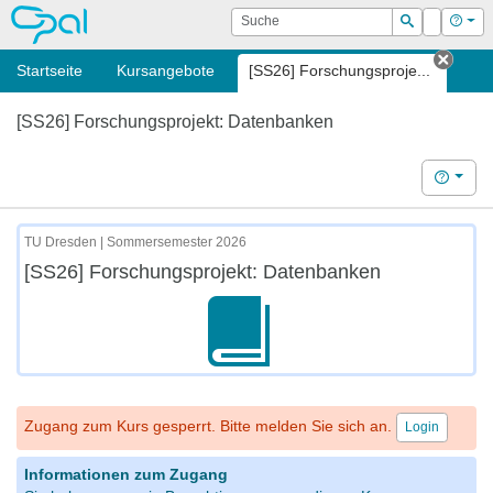
OPAL
Suche
Login
Hilf
Suchen
Startseite
Kursangebote
[SS26] Forschungsproje...
Tab s
[SS26] Forschungsprojekt: Datenbanken
Hilfe
TU Dresden | Sommersemester 2026
[SS26] Forschungsprojekt: Datenbanken
Zugang zum Kurs gesperrt. Bitte melden Sie sich an.
Login
Informationen zum Zugang