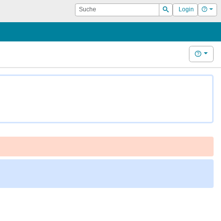
Suche
Hilf
Login
Suchen
Hilfe