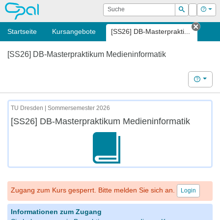
OPAL
Suche
Login
Hilf
Suchen
Startseite
Kursangebote
[SS26] DB-Masterprakti...
Tab s
[SS26] DB-Masterpraktikum Medieninformatik
Hilfe
TU Dresden | Sommersemester 2026
[SS26] DB-Masterpraktikum Medieninformatik
Zugang zum Kurs gesperrt. Bitte melden Sie sich an.
Login
Informationen zum Zugang