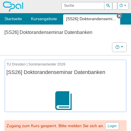
OPAL
Suche
Login
Hilf
Suchen
Startseite
Kursangebote
[SS26] Doktorandensemi...
Tab 
[SS26] Doktorandenseminar Datenbanken
Hilfe
TU Dresden | Sommersemester 2026
[SS26] Doktorandenseminar Datenbanken
Zugang zum Kurs gesperrt. Bitte melden Sie sich an.
Login