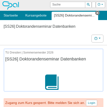
OPAL
Suche
Login
Hilf
Suchen
Startseite
Kursangebote
[SS26] Doktorandensemi...
Tab 
[SS26] Doktorandenseminar Datenbanken
Hilfe
TU Dresden | Sommersemester 2026
[SS26] Doktorandenseminar Datenbanken
Zugang zum Kurs gesperrt. Bitte melden Sie sich an.
Login