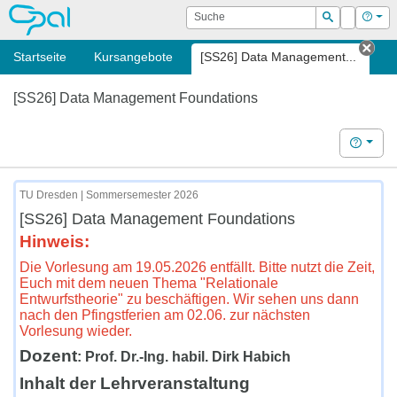
OPAL
Suche
Login
Hilf
Suchen
Startseite
Kursangebote
[SS26] Data Management...
Tab 
[SS26] Data Management Foundations
Hilfe
TU Dresden | Sommersemester 2026
[SS26] Data Management Foundations
Hinweis:
Die Vorlesung am 19.05.2026 entfällt. Bitte nutzt die Zeit,
Euch mit dem neuen Thema "Relationale
Entwurfstheorie" zu beschäftigen. Wir sehen uns dann
nach den Pfingstferien am 02.06. zur nächsten
Vorlesung wieder.
Dozent
: Prof. Dr.-Ing. habil. Dirk Habich
Inhalt der Lehrveranstaltung