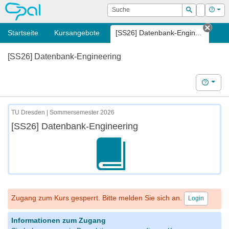
OPAL
Suche
Login
Hilf
Suchen
Startseite
Kursangebote
[SS26] Datenbank-Engin...
Tab s
[SS26] Datenbank-Engineering
Hilfe
TU Dresden | Sommersemester 2026
[SS26] Datenbank-Engineering
Zugang zum Kurs gesperrt. Bitte melden Sie sich an.
Login
Informationen zum Zugang