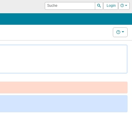
Suche
Hilf
Login
Suchen
Hilfe