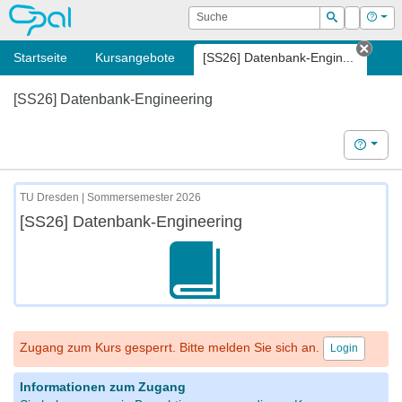
OPAL
Suche
Login
Hilf
Suchen
Startseite
Kursangebote
[SS26] Datenbank-Engin...
Tab s
[SS26] Datenbank-Engineering
Hilfe
TU Dresden | Sommersemester 2026
[SS26] Datenbank-Engineering
Zugang zum Kurs gesperrt. Bitte melden Sie sich an.
Login
Informationen zum Zugang