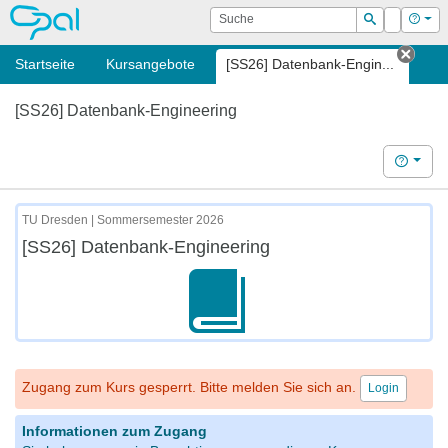
OPAL
Suche
Login
Hilf
Suchen
Startseite
Kursangebote
[SS26] Datenbank-Engin...
Tab s
[SS26] Datenbank-Engineering
Hilfe
TU Dresden | Sommersemester 2026
[SS26] Datenbank-Engineering
Zugang zum Kurs gesperrt. Bitte melden Sie sich an.
Login
Informationen zum Zugang