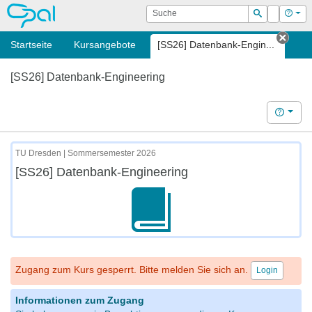
OPAL
Suche
Login
Hilf
Suchen
Startseite
Kursangebote
[SS26] Datenbank-Engin...
Tab s
[SS26] Datenbank-Engineering
Hilfe
TU Dresden | Sommersemester 2026
[SS26] Datenbank-Engineering
Zugang zum Kurs gesperrt. Bitte melden Sie sich an.
Login
Informationen zum Zugang