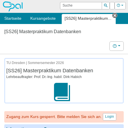
OPAL
Suche
Login
Hilf
Suchen
Startseite
Kursangebote
[SS26] Masterpraktikum...
Tab s
[SS26] Masterpraktikum Datenbanken
Hilfe
TU Dresden | Sommersemester 2026
[SS26] Masterpraktikum Datenbanken
Lehrbeauftragter: Prof. Dr.-Ing. habil. Dirk Habich
Zugang zum Kurs gesperrt. Bitte melden Sie sich an.
Login