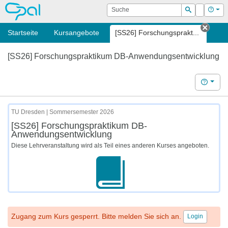
OPAL
Suche
Login
Hilf
Suchen
Startseite
Kursangebote
[SS26] Forschungsprakt...
Tab s
[SS26] Forschungspraktikum DB-Anwendungsentwicklung
Hilfe
TU Dresden | Sommersemester 2026
[SS26] Forschungspraktikum DB-
Anwendungsentwicklung
Diese Lehrveranstaltung wird als Teil eines anderen Kurses angeboten.
Zugang zum Kurs gesperrt. Bitte melden Sie sich an.
Login