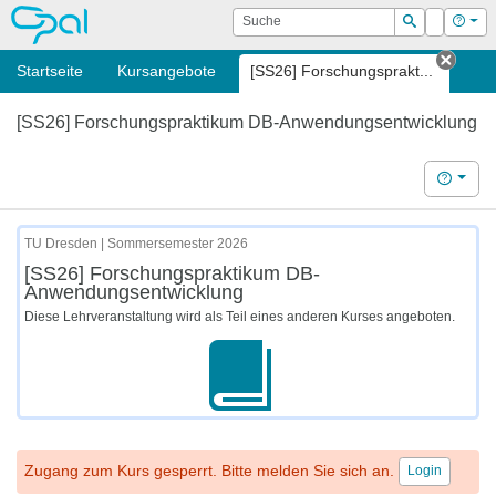
OPAL
Suche
Login
Hilf
Suchen
Startseite
Kursangebote
[SS26] Forschungsprakt...
Tab s
[SS26] Forschungspraktikum DB-Anwendungsentwicklung
Hilfe
TU Dresden | Sommersemester 2026
[SS26] Forschungspraktikum DB-
Anwendungsentwicklung
Diese Lehrveranstaltung wird als Teil eines anderen Kurses angeboten.
Zugang zum Kurs gesperrt. Bitte melden Sie sich an.
Login