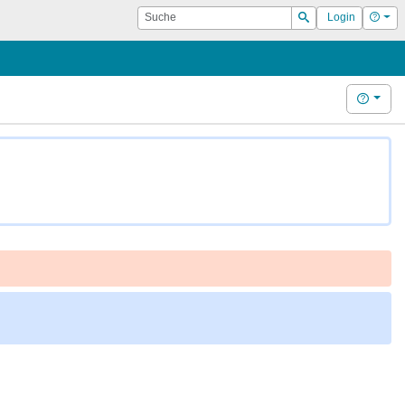
Suche
Hilf
Login
Suchen
Hilfe