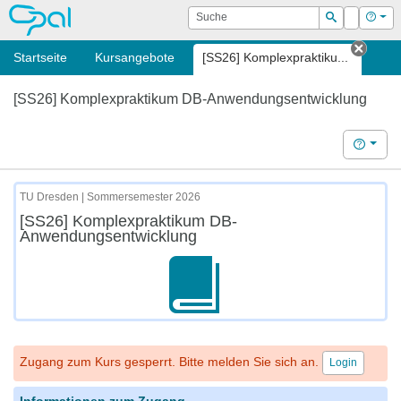
OPAL
Suche
Login
Hilf
Suchen
Startseite
Kursangebote
[SS26] Komplexpraktiku...
Tab s
[SS26] Komplexpraktikum DB-Anwendungsentwicklung
Hilfe
TU Dresden | Sommersemester 2026
[SS26] Komplexpraktikum DB-
Anwendungsentwicklung
Zugang zum Kurs gesperrt. Bitte melden Sie sich an.
Login