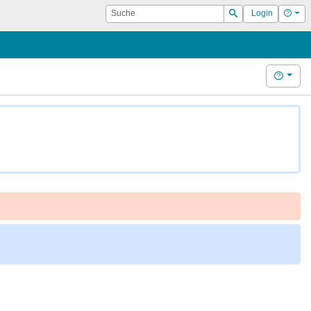
Suche
Hilf
Login
Suchen
Hilfe