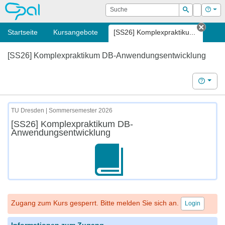
OPAL
Suche
Login
Hilf
Suchen
Startseite
Kursangebote
[SS26] Komplexpraktiku...
Tab s
[SS26] Komplexpraktikum DB-Anwendungsentwicklung
Hilfe
TU Dresden | Sommersemester 2026
[SS26] Komplexpraktikum DB-
Anwendungsentwicklung
Zugang zum Kurs gesperrt. Bitte melden Sie sich an.
Login