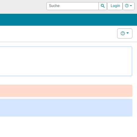
Suche
Hilf
Login
Suchen
Hilfe