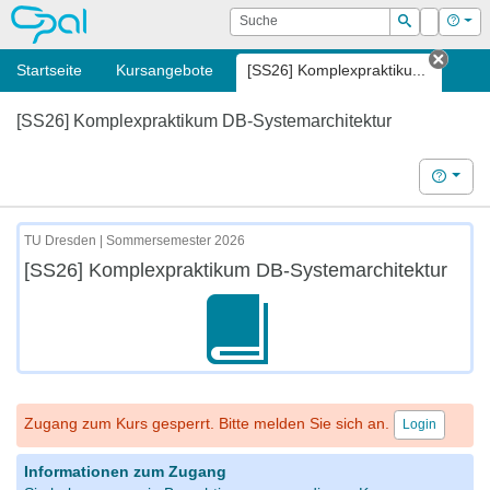
OPAL
Suche
Login
Hilf
Suchen
Startseite
Kursangebote
[SS26] Komplexpraktiku...
Tab s
[SS26] Komplexpraktikum DB-Systemarchitektur
Hilfe
TU Dresden | Sommersemester 2026
[SS26] Komplexpraktikum DB-Systemarchitektur
Zugang zum Kurs gesperrt. Bitte melden Sie sich an.
Login
Informationen zum Zugang