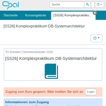
OPAL
Suche
Login
Hilf
Suchen
Startseite
Kursangebote
[SS26] Komplexpraktiku...
Tab s
[SS26] Komplexpraktikum DB-Systemarchitektur
Hilfe
TU Dresden | Sommersemester 2026
[SS26] Komplexpraktikum DB-Systemarchitektur
Zugang zum Kurs gesperrt. Bitte melden Sie sich an.
Login
Informationen zum Zugang