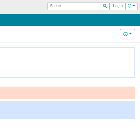
Suche
Hilf
Login
Suchen
Hilfe