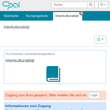
OPAL
Suche
Login
Hilf
Suchen
Startseite
Kursangebote
Interkulturalität
Tab schließen
Interkulturalität
Hilfe
TU Chemnitz | semesterübergreifend
Interkulturalität
Zugang zum Kurs gesperrt. Bitte melden Sie sich an.
Login
Informationen zum Zugang