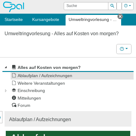
OPAL
Suche
Login
Hilf
Suchen
Startseite
Kursangebote
Umweltringvorlesung - ...
Tab sc
Umweltringvorlesung - Alles auf Kosten von morgen?
Hilfe
Alles auf Kosten von morgen?
Ablaufplan / Aufzeichnungen
Weitere Veranstaltungen
Einschreibung
Mitteilungen
Forum
nzeige des Kursmenüs
Ablaufplan / Aufzeichnungen