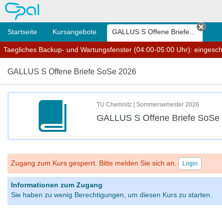
OPAL
Startseite
Kursangebote
GALLUS S Offene Briefe...
Tab s
Taegliches Backup- und Wartungsfenster (04:00-05:00 Uhr): eingesc
GALLUS S Offene Briefe SoSe 2026
TU Chemnitz | Sommersemester 2026
GALLUS S Offene Briefe SoSe
Zugang zum Kurs gesperrt. Bitte melden Sie sich an.
Login
Informationen zum Zugang
Sie haben zu wenig Berechtigungen, um diesen Kurs zu starten.