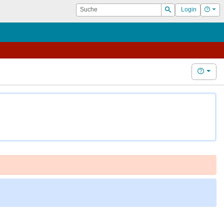
Suche
Hilf
Login
Suchen
Hilfe