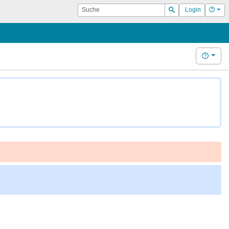
Suche
Hilf
Login
Suchen
Hilfe