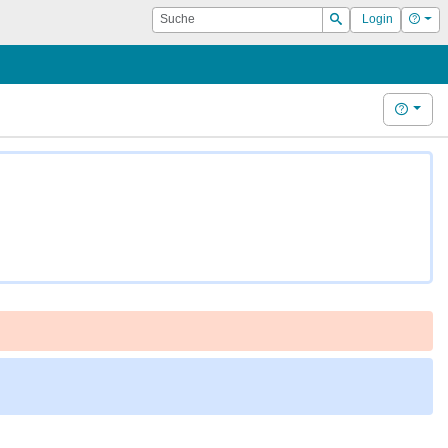
Suche
Hilf
Login
Suchen
Hilfe