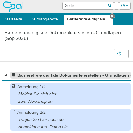
OPAL
Suche
Login
Hilf
Suchen
Startseite
Kursangebote
Barrierefreie digitale...
Tab schl
Barrierefreie digitale Dokumente erstellen - Grundlagen
(Sep 2026)
Hilfe
Barrierefreie digitale Dokumente erstellen - Grundlagen 
Anmeldung 1/2
Anmeldung 2/2