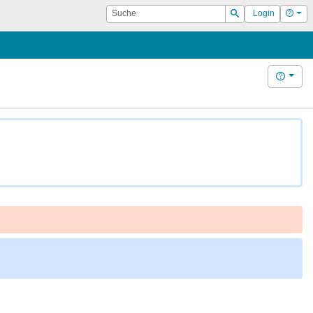
Suche
Hilf
Login
Suchen
Hilfe