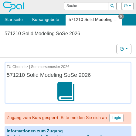
OPAL
Suche
Login
Hilf
Suchen
Startseite
Kursangebote
571210 Solid Modeling ...
Tab s
571210 Solid Modeling SoSe 2026
Hilfe
TU Chemnitz | Sommersemester 2026
571210 Solid Modeling SoSe 2026
Zugang zum Kurs gesperrt. Bitte melden Sie sich an.
Login
Informationen zum Zugang