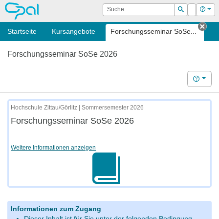
OPAL
Suche
Login
Hilf
Suchen
Startseite
Kursangebote
Forschungsseminar SoSe...
Tab 
Forschungsseminar SoSe 2026
Hilfe
Hochschule Zittau/Görlitz | Sommersemester 2026
Forschungsseminar SoSe 2026
Weitere Informationen anzeigen
Informationen zum Zugang
Dieser Inhalt ist für Sie unter der folgenden Bedingung