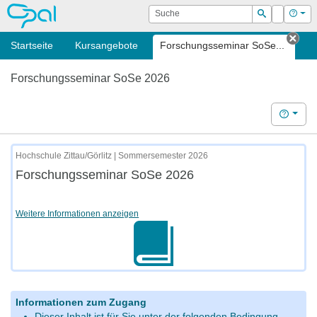
OPAL
Suche
Login
Hilf
Suchen
Startseite
Kursangebote
Forschungsseminar SoSe...
Tab 
Forschungsseminar SoSe 2026
Hilfe
Hochschule Zittau/Görlitz | Sommersemester 2026
Forschungsseminar SoSe 2026
Weitere Informationen anzeigen
Informationen zum Zugang
Dieser Inhalt ist für Sie unter der folgenden Bedingung