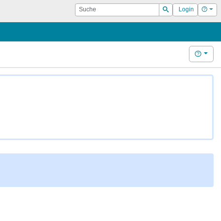
Suche
Hilf
Login
Suchen
Hilfe