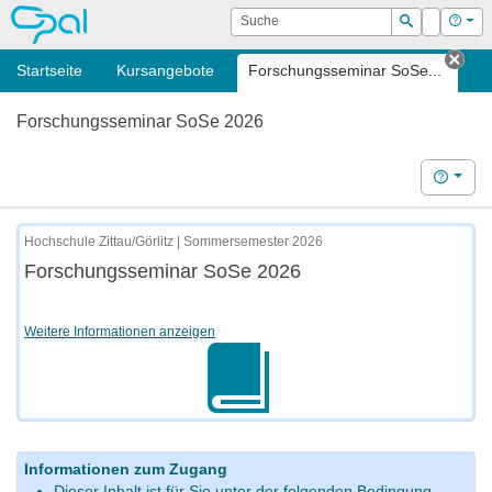
OPAL
Suche
Login
Hilf
Suchen
Startseite
Kursangebote
Forschungsseminar SoSe...
Tab 
Forschungsseminar SoSe 2026
Hilfe
Hochschule Zittau/Görlitz | Sommersemester 2026
Forschungsseminar SoSe 2026
Weitere Informationen anzeigen
Informationen zum Zugang
Dieser Inhalt ist für Sie unter der folgenden Bedingung