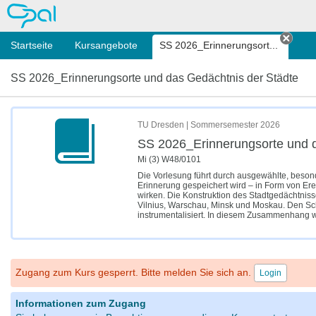
OPAL
Startseite
Kursangebote
SS 2026_Erinnerungsort...
Tab s
SS 2026_Erinnerungsorte und das Gedächtnis der Städte
TU Dresden | Sommersemester 2026
SS 2026_Erinnerungsorte und d
Mi (3) W48/0101
Die Vorlesung führt durch ausgewählte, besonde
Erinnerung gespeichert wird – in Form von Er
wirken. Die Konstruktion des Stadtgedächtniss
Vilnius, Warschau, Minsk und Moskau. Den Schw
instrumentalisiert. In diesem Zusammenhang w
Zugang zum Kurs gesperrt. Bitte melden Sie sich an.
Login
Informationen zum Zugang