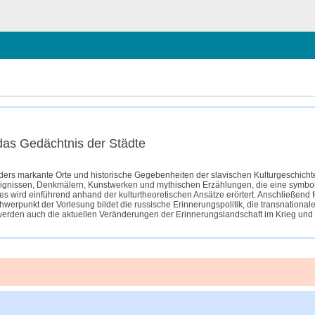
chließen
as Gedächtnis der Städte
rs markante Orte und historische Gegebenheiten der slavischen Kulturgeschichte. I
eignissen, Denkmälern, Kunstwerken und mythischen Erzählungen, die eine symboli
es wird einführend anhand der kulturtheoretischen Ansätze erörtert. Anschließend
erpunkt der Vorlesung bildet die russische Erinnerungspolitik, die transnational
erden auch die aktuellen Veränderungen der Erinnerungslandschaft im Krieg und di