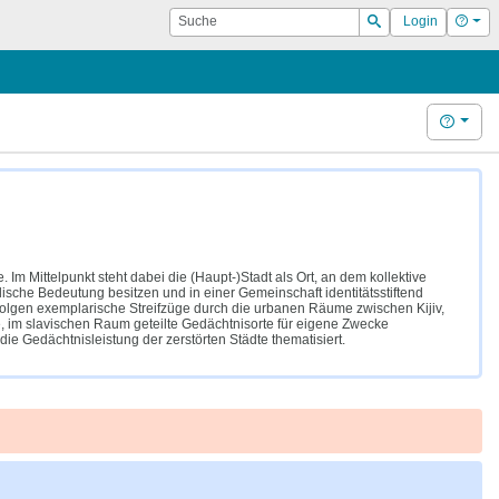
Suche
Hilf
Login
Suchen
Hilfe
m Mittelpunkt steht dabei die (Haupt-)Stadt als Ort, an dem kollektive
sche Bedeutung besitzen und in einer Gemeinschaft identitätsstiftend
 folgen exemplarische Streifzüge durch die urbanen Räume zwischen Kijiv,
e, im slavischen Raum geteilte Gedächtnisorte für eigene Zwecke
e Gedächtnisleistung der zerstörten Städte thematisiert.